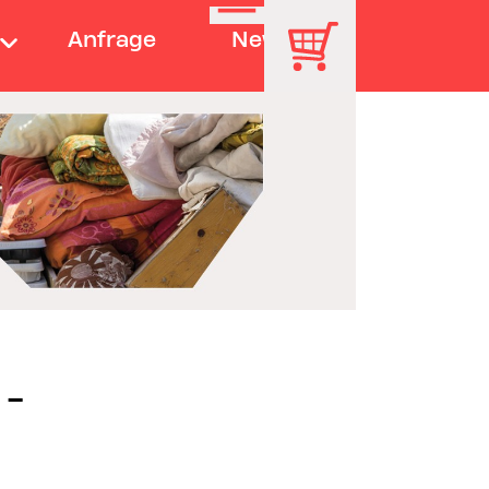
Anfrage
News
 -