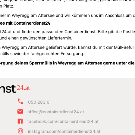
n Platz.
ainer in Weyregg am Attersee und wir kümmern uns im Anschluss um 
ee mit Containerdienst24
4.at und finde den passenden Containerdienst. Bitte gib die Postle
und einen gewünschten Liefertermin.
h Weyregg am Attersee geliefert wurde, kannst du mit der Müll-Befül
mülls sowie der fachgerechten Entsorgung.
sorgung deines Sperrmülls in Weyregg am Attersee gerne unter di
050 283 0
office@containerdienst24.at
facebook.com/containerdienst24.at
instagram.com/containerdienst24.at