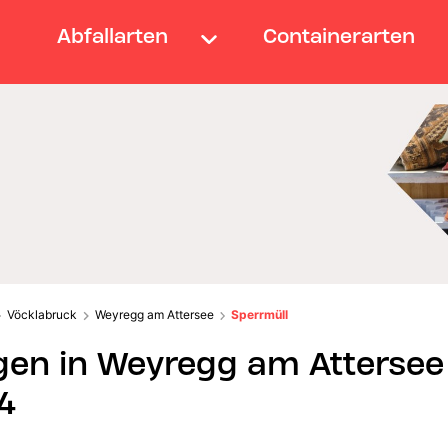
Abfallarten
Containerarten
Vöcklabruck
Weyregg am Attersee
Sperrmüll
gen in Weyregg am Attersee
4