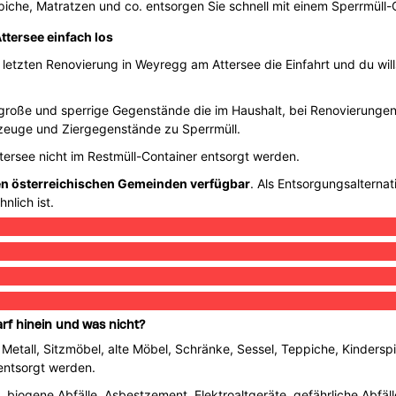
iche, Matratzen und co. entsorgen Sie schnell mit einem Sperrmüll-
tersee einfach los
letzten Renovierung in Weyregg am Attersee die Einfahrt und du wills
, große und sperrige Gegenstände die im Haushalt, bei Renovierunge
elzeuge und Ziergegenstände zu Sperrmüll.
ersee nicht im Restmüll-Container entsorgt werden.
len österreichischen Gemeinden verfügbar
. Als Entsorgungsalterna
nlich ist.
rf hinein und was nicht?
 Metall, Sitzmöbel, alte Möbel, Schränke, Sessel, Teppiche, Kinderspi
entsorgt werden.
e, biogene Abfälle, Asbestzement, Elektroaltgeräte, gefährliche Abfäl