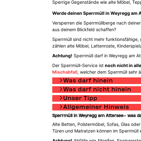
Sperrige Gegenstände wie alte Möbel, Tepp
Werde deinen Sperrmüll in Weyregg am At
Versperren die Sperrmüllberge nach deiner 
aus deinem Blickfeld schaffen?
Sperrmüll sind nicht mehr funktionsfähige
zählen alte Möbel, Lattenroste, Kinderspi
Achtung!
Sperrmüll darf in Weyregg am Att
Der Sperrmüll-Service ist
noch nicht in al
Mischabfall
, welcher dem Sperrmüll sehr äh
Was darf hinein
Was darf nicht hinein
Unser Tipp
Allgemeiner Hinweis
Sperrmüll in Weyregg am Attersee– was da
Alte Betten, Polstermöbel, Sofas, Glas oder
Türen und Matratzen können im Sperrmüll 
Achtung!
Abfälle wie Altreifen, Speiserest