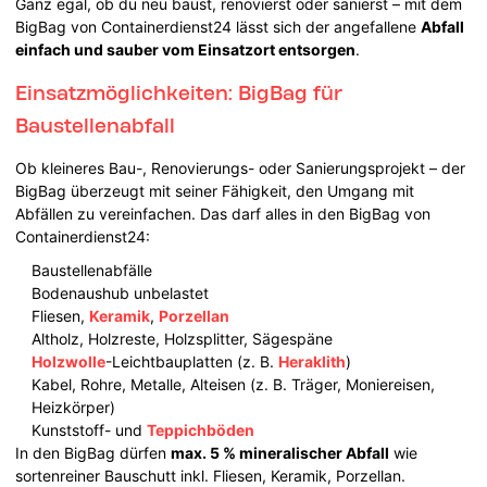
Ganz egal, ob du neu baust, renovierst oder sanierst – mit dem
BigBag von Containerdienst24 lässt sich der angefallene
Abfall
einfach und sauber vom Einsatzort entsorgen
.
Einsatzmöglichkeiten: BigBag für
Baustellenabfall
Ob kleineres Bau-, Renovierungs- oder Sanierungsprojekt – der
BigBag überzeugt mit seiner Fähigkeit, den Umgang mit
Abfällen zu vereinfachen. Das darf alles in den BigBag von
Containerdienst24:
Baustellenabfälle
Bodenaushub unbelastet
Fliesen,
Keramik
,
Porzellan
Altholz, Holzreste, Holzsplitter, Sägespäne
Holzwolle
-Leichtbauplatten (z. B.
Heraklith
)
Kabel, Rohre, Metalle, Alteisen (z. B. Träger, Moniereisen,
Heizkörper)
Kunststoff- und
Teppichböden
In den BigBag dürfen
max. 5 % mineralischer Abfall
wie
sortenreiner Bauschutt inkl. Fliesen, Keramik, Porzellan.