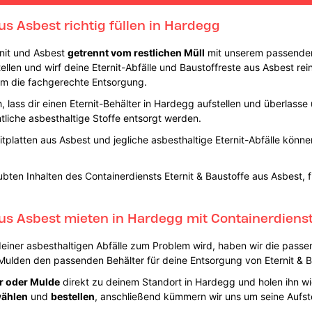
us Asbest richtig füllen in Hardegg
rnit und Asbest
getrennt vom restlichen Müll
mit unserem passenden
llen und wirf deine Eternit-Abfälle und Baustoffreste aus Asbest rein.
um die fachgerechte Entsorgung.
 lass dir einen Eternit-Behälter in Hardegg aufstellen und überlasse 
liche asbesthaltige Stoffe entsorgt werden.
tplatten aus Asbest und jegliche asbesthaltige Eternit-Abfälle könn
bten Inhalten des Containerdiensts Eternit & Baustoffe aus Asbest, 
 aus Asbest mieten in Hardegg mit Containerdiens
deiner asbesthaltigen Abfälle zum Problem wird, haben wir die passe
d Mulden den passenden Behälter für deine Entsorgung von Eternit & 
r oder Mulde
direkt zu deinem Standort in Hardegg und holen ihn w
wählen
und
bestellen
, anschließend kümmern wir uns um seine Aufst