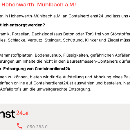
 Hohenwarth-Mühlbach a.M.!
n in Hohenwarth-Mühlbach a.M. an Containerdienst24 und lass uns d
lich entsorgt werden?
ramik, Porzellan, Dachziegel (aus Beton oder Ton) frei von Störstoffe
ies, Schlacke, Verputz, Steingut, Schüttung, Klinker und Ziegel müs
 Dämmstoffplatten, Bodenaushub, Flüssigkeiten, gefährlichen Abfälle
erungen um Inhalte die nicht in den Baurestmassen-Containers dürfe
n-Entsorgung von Containerdienst24
men zu können, bieten wir dir die Aufstellung und Abholung eines B
einfach online auf Containerdienst24.at auswählen und bestellen. 
Abfallprofis um die umweltgerechte Entsorgung.
050 283 0