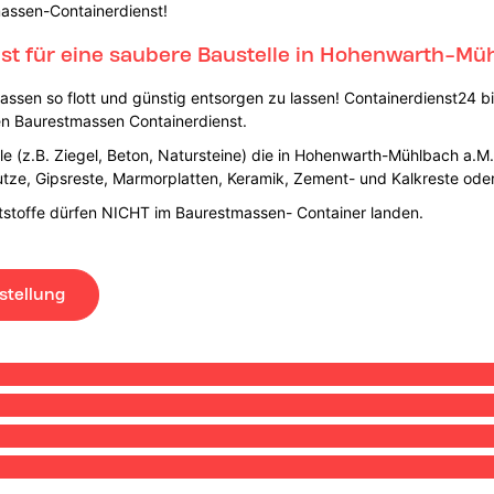
massen-Containerdienst!
t für eine saubere Baustelle in Hohenwarth-Müh
assen so flott und günstig entsorgen zu lassen! Containerdienst24 b
n Baurestmassen Containerdienst.
le (z.B. Ziegel, Beton, Natursteine) die in Hohenwarth-Mühlbach a.
putze, Gipsreste, Marmorplatten, Keramik, Zement- und Kalkreste od
rtstoffe dürfen NICHT im Baurestmassen- Container landen.
stellung