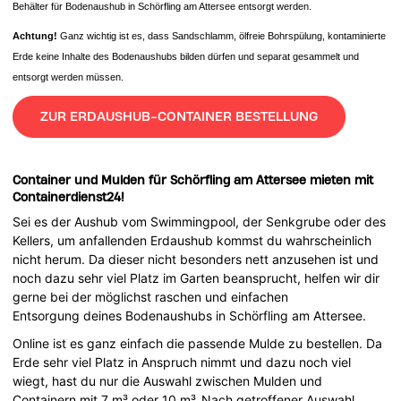
Behälter für Bodenaushub in Schörfling am Attersee entsorgt werden.
Achtung!
Ganz wichtig ist es, dass Sandschlamm, ölfreie Bohrspülung, kontaminierte
Erde keine Inhalte des Bodenaushubs bilden dürfen und separat gesammelt und
entsorgt werden müssen.
ZUR ERDAUSHUB-CONTAINER BESTELLUNG
Container und Mulden für Schörfling am Attersee mieten mit
Containerdienst24!
Sei es der Aushub vom Swimmingpool, der Senkgrube oder des
Kellers, um anfallenden Erdaushub kommst du wahrscheinlich
nicht herum. Da dieser nicht besonders nett anzusehen ist und
noch dazu sehr viel Platz im Garten beansprucht, helfen wir dir
gerne bei der möglichst raschen und einfachen
Entsorgung deines Bodenaushubs in Schörfling am Attersee.
Online ist es ganz einfach die passende Mulde zu bestellen. Da
Erde sehr viel Platz in Anspruch nimmt und dazu noch viel
wiegt, hast du nur die Auswahl zwischen Mulden und
Containern mit 7 m³ oder 10 m³. Nach getroffener Auswahl