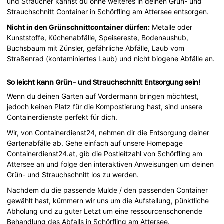
und Sträucher kannst du ohne weiteres in deinen Grün- und
Strauchschnitt Container in Schörfling am Attersee entsorgen.
Nicht in den Grünschnittcontainer dürfen:
Metalle oder
Kunststoffe, Küchenabfälle, Speisereste, Bodenaushub,
Buchsbaum mit Zünsler, gefährliche Abfälle, Laub vom
Straßenrad (kontaminiertes Laub) und nicht biogene Abfälle an.
So leicht kann Grün- und Strauchschnitt Entsorgung sein!
Wenn du deinen Garten auf Vordermann bringen möchtest,
jedoch keinen Platz für die Kompostierung hast, sind unsere
Containerdienste perfekt für dich.
Wir, von Containerdienst24, nehmen dir die Entsorgung deiner
Gartenabfälle ab. Gehe einfach auf unsere Homepage
Containerdienst24.at, gib die Postleitzahl von Schörfling am
Attersee an und folge den interaktiven Anweisungen um deinen
Grün- und Strauchschnitt los zu werden.
Nachdem du die passende Mulde / den passenden Container
gewählt hast, kümmern wir uns um die Aufstellung, pünktliche
Abholung und zu guter Letzt um eine ressourcenschonende
Behandlung des Abfalls in Schörfling am Attersee.