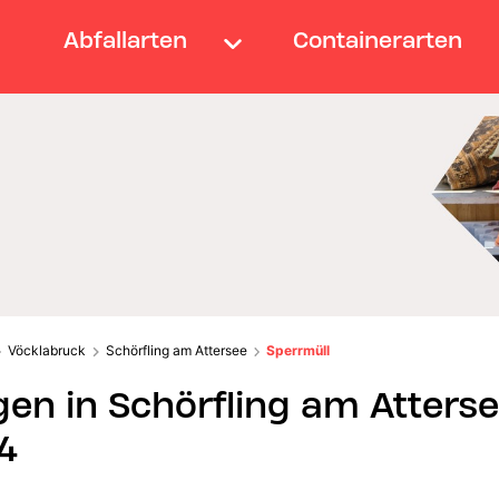
Abfallarten
Containerarten
Vöcklabruck
Schörfling am Attersee
Sperrmüll
en in Schörfling am Atterse
4