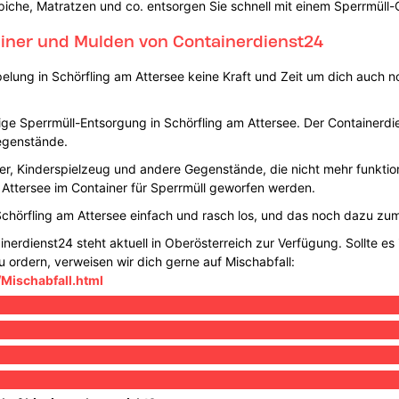
iche, Matratzen und co. entsorgen Sie schnell mit einem Sperrmüll-
ainer und Mulden von Containerdienst24
lung in Schörfling am Attersee keine Kraft und Zeit um dich auch 
e Sperrmüll-Entsorgung in Schörfling am Attersee. Der Containerdien
egenstände.
der, Kinderspielzeug und andere Gegenstände, die nicht mehr funktio
 Attersee im Container für Sperrmüll geworfen werden.
Schörfling am Attersee einfach und rasch los, und das noch dazu zu
erdienst24 steht aktuell in Oberösterreich zur Verfügung. Sollte es 
u ordern, verweisen wir dich gerne auf Mischabfall:
/Mischabfall.html