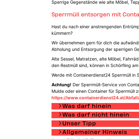
Sperrige Gegenstände wie alte Möbel, Tepp
Sperrmüll entsorgen mit Cont
Hast du nach einer anstrengenden Entrümpe
kümmern?
Wir übernehmen gern für dich die aufwändig
Abholung und Entsorgung der sperrigen G
Alte Sessel, Matratzen, alte Möbel, Fahrrä
den Restmüll sind, können in Schörfling am
Werde mit Containerdienst24 Sperrmüll in 
Achtung!
Der Sperrmüll-Service von Contain
Mulde oder einen Container für Sperrmüll z
https://www.containerdienst24.at/Abfall
Was darf hinein
Was darf nicht hinein
Unser Tipp
Allgemeiner Hinweis