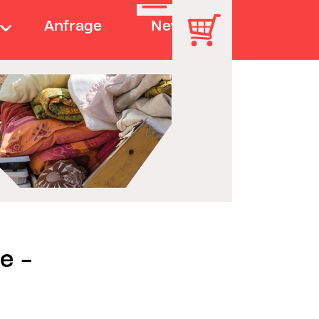
Anfrage
News
e -