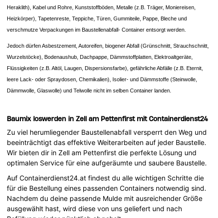
Heraklith), Kabel und Rohre, Kunststoffböden, Metalle (z.B. Träger, Moniereisen,
Heizkörper), Tapetenreste, Teppiche, Türen, Gummiteile, Pappe, Bleche und
verschmutze Verpackungen im Baustellenabfall- Container entsorgt werden.
Jedoch dürfen Asbestzement, Autoreifen, biogener Abfall (Grünschnitt, Strauchschnitt,
Wurzelstöcke), Bodenaushub, Dachpappe, Dämmstoffplatten, Elektroaltgeräte,
Flüssigkeiten (z.B. Altöl, Laugen, Dispersionsfarbe), gefährliche Abfälle (z.B. Eternit,
leere Lack- oder Spraydosen, Chemikalien), Isolier- und Dämmstoffe (Steinwolle,
Dämmwolle, Glaswolle) und Telwolle nicht im selben Container landen.
Baumix loswerden in Zell am Pettenfirst mit Containerdienst24
Zu viel herumliegender Baustellenabfall versperrt den Weg und
beeinträchtigt das effektive Weiterarbeiten auf jeder Baustelle.
Wir bieten dir in Zell am Pettenfirst die perfekte Lösung und
optimalen Service für eine aufgeräumte und saubere Baustelle.
Auf Containerdienst24.at findest du alle wichtigen Schritte die
für die Bestellung eines passenden Containers notwendig sind.
Nachdem du deine passende Mulde mit ausreichender Größe
ausgewählt hast, wird diese von uns geliefert und nach