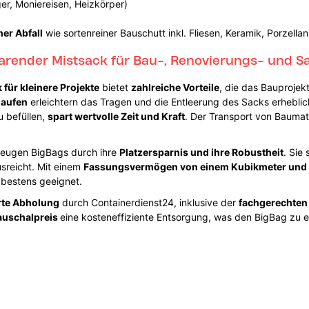
äger, Moniereisen, Heizkörper)
er Abfall
wie sortenreiner Bauschutt inkl. Fliesen, Keramik, Porzellan
sparender Mistsack für Bau-, Renovierungs- und S
 für kleinere Projekte
bietet
zahlreiche Vorteile
, die das Bauprojekt
laufen
erleichtern das Tragen und die Entleerung des Sacks erheblich
u befüllen,
spart wertvolle Zeit und Kraft
. Der Transport von Baumat
eugen BigBags durch ihre
Platzersparnis und ihre Robustheit
. Sie
usreicht. Mit einem
Fassungsvermögen von einem Kubikmeter und ei
 bestens geeignet.
rte Abholung
durch Containerdienst24, inklusive der
fachgerechten
auschalpreis
eine kosteneffiziente Entsorgung, was den BigBag zu 