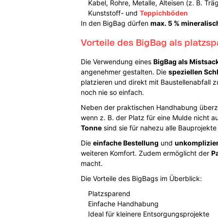
Kabel, Rohre, Metalle, Alteisen (z. B. Tr
Kunststoff- und
Teppichböden
In den BigBag dürfen
max. 5 % mineralisch
Vorteile des BigBag als platz
Die Verwendung eines
BigBag als Mistsack
angenehmer gestalten. Die
speziellen Sch
platzieren und direkt mit Baustellenabfall z
noch nie so einfach.
Neben der praktischen Handhabung überz
wenn z. B. der Platz für eine Mulde nicht a
Tonne
sind sie für nahezu alle Bauprojekte
Die
einfache Bestellung
und
unkomplizie
weiteren Komfort. Zudem ermöglicht der
P
macht.
Die Vorteile des BigBags im Überblick:
Platzsparend
Einfache Handhabung
Ideal für kleinere Entsorgungsprojekte