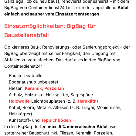
Ganz egal, ob du neu baust, renovierst oder sanierst – mit dem
BigBag von Containerdienst24 lässt sich der angefallene
Abfall
einfach und sauber vom Einsatzort entsorgen
.
Einsatzmöglichkeiten: BigBag für
Baustellenabfall
Ob kleineres Bau-, Renovierungs- oder Sanierungsprojekt – der
BigBag überzeugt mit seiner Fähigkeit, den Umgang mit
Abfällen zu vereinfachen. Das darf alles in den BigBag von
Containerdienst24:
Baustellenabfälle
Bodenaushub unbelastet
Fliesen,
Keramik
,
Porzellan
Altholz, Holzreste, Holzsplitter, Sägespäne
Holzwolle
-Leichtbauplatten (z. B.
Heraklith
)
Kabel, Rohre, Metalle, Alteisen (z. B. Träger, Moniereisen,
Heizkörper)
Kunststoff- und
Teppichböden
In den BigBag dürfen
max. 5 % mineralischer Abfall
wie
sortenreiner Bauschutt inkl. Fliesen, Keramik, Porzellan.