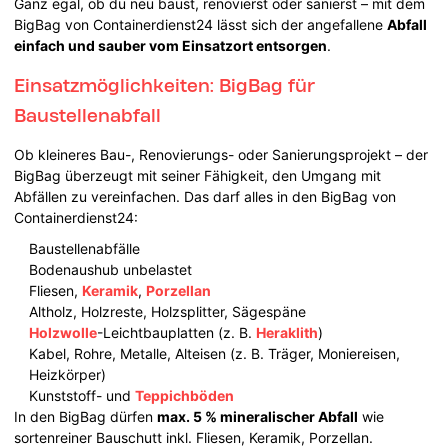
Ganz egal, ob du neu baust, renovierst oder sanierst – mit dem
BigBag von Containerdienst24 lässt sich der angefallene
Abfall
einfach und sauber vom Einsatzort entsorgen
.
Einsatzmöglichkeiten: BigBag für
Baustellenabfall
Ob kleineres Bau-, Renovierungs- oder Sanierungsprojekt – der
BigBag überzeugt mit seiner Fähigkeit, den Umgang mit
Abfällen zu vereinfachen. Das darf alles in den BigBag von
Containerdienst24:
Baustellenabfälle
Bodenaushub unbelastet
Fliesen,
Keramik
,
Porzellan
Altholz, Holzreste, Holzsplitter, Sägespäne
Holzwolle
-Leichtbauplatten (z. B.
Heraklith
)
Kabel, Rohre, Metalle, Alteisen (z. B. Träger, Moniereisen,
Heizkörper)
Kunststoff- und
Teppichböden
In den BigBag dürfen
max. 5 % mineralischer Abfall
wie
sortenreiner Bauschutt inkl. Fliesen, Keramik, Porzellan.